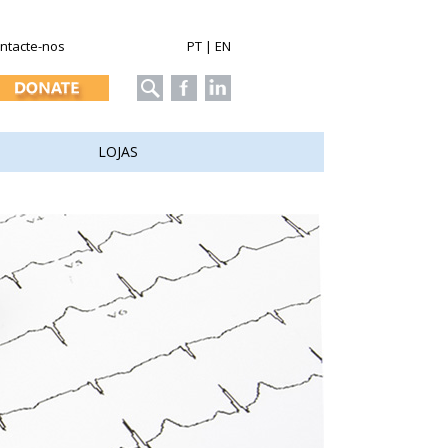
ntacte-nos
PT
|
EN
LOJAS