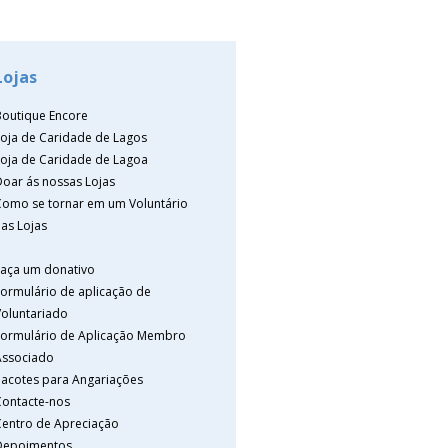
Lojas
Boutique Encore
Loja de Caridade de Lagos
Loja de Caridade de Lagoa
Doar ás nossas Lojas
Como se tornar em um Voluntário
as Lojas
Faça um donativo
Formulário de aplicação de
Voluntariado
Formulário de Aplicação Membro
Associado
Pacotes para Angariações
Contacte-nos
Centro de Apreciação
Depoimentos