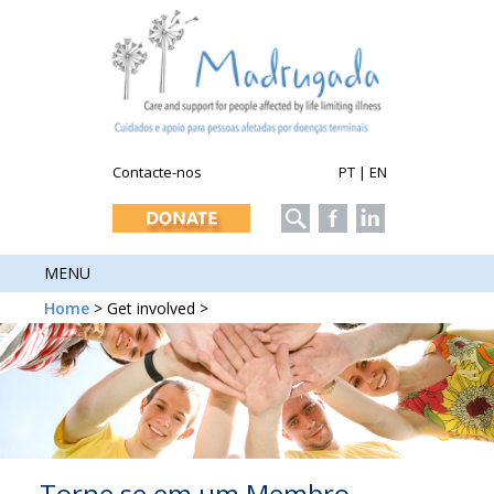
Contacte-nos
PT
|
EN
MENU
Home
> Get involved >
Torne se em um Membro