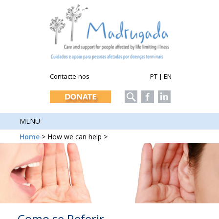
Contacte-nos
PT
|
EN
MENU
Home
> How we can help >
Como se Referir