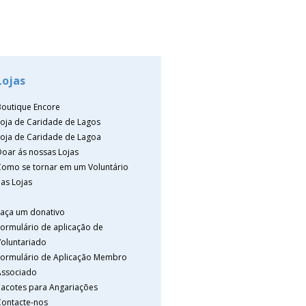
Lojas
Boutique Encore
Loja de Caridade de Lagos
Loja de Caridade de Lagoa
Doar ás nossas Lojas
Como se tornar em um Voluntário
as Lojas
Faça um donativo
Formulário de aplicação de
Voluntariado
Formulário de Aplicação Membro
Associado
Pacotes para Angariações
Contacte-nos