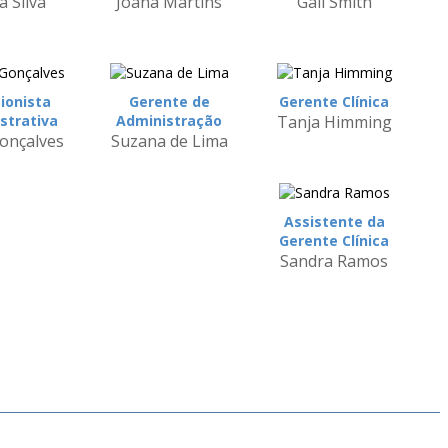
a Silva
Joana Martins
Gail Smith
ionista
Gerente de
Gerente Clínica
strativa
Administração
Tanja Himming
Gonçalves
Suzana de Lima
Assistente da
Gerente Clínica
Sandra Ramos