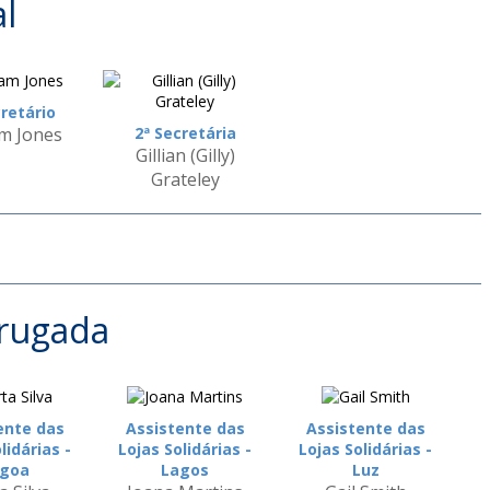
l
cretário
m Jones
2ª Secretária
Gillian (Gilly)
Grateley
rugada
ente das
Assistente das
Assistente das
lidárias -
Lojas Solidárias -
Lojas Solidárias -
goa
Lagos
Luz