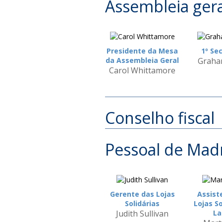
Assembleia gera
Presidente da Mesa
1º Se
da Assembleia Geral
Graha
Carol Whittamore
Conselho fiscal
Pessoal de Mad
Gerente das Lojas
Assist
Solidárias
Lojas So
Judith Sullivan
La