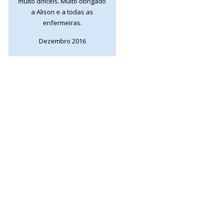
muito difíceis. Muito obrigado
a Alison e a todas as
enfermeiras.
Dezembro 2016