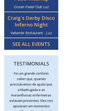
Ocean Padel Club Luz
Craig´s Derby Disco
Inferno Night
Valverde Restaurant - Luz
SEE ALL EVENTS
TESTIMONIALS
Foi um grande conforto
saber que, quando
precisávamos de ajuda que
a Madrugada e as
maravilhosas enfermeiras
estavam presentes. Eles nos
apoiaram em momentos