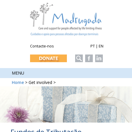
Contacte-nos
PT
|
EN
MENU
Home
> Get involved >
Fundos de Tributação